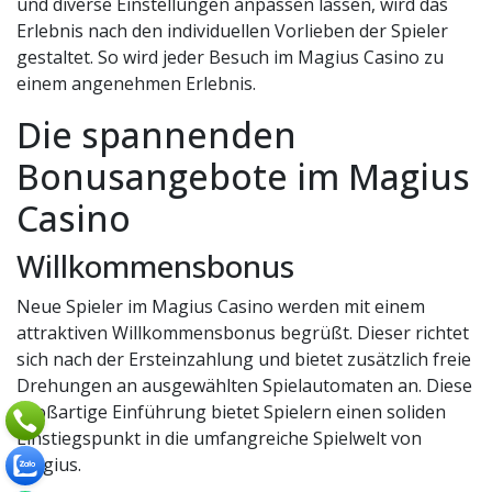
und diverse Einstellungen anpassen lassen, wird das
Erlebnis nach den individuellen Vorlieben der Spieler
gestaltet. So wird jeder Besuch im Magius Casino zu
einem angenehmen Erlebnis.
Die spannenden
Bonusangebote im Magius
Casino
Willkommensbonus
Neue Spieler im Magius Casino werden mit einem
attraktiven Willkommensbonus begrüßt. Dieser richtet
sich nach der Ersteinzahlung und bietet zusätzlich freie
Drehungen an ausgewählten Spielautomaten an. Diese
großartige Einführung bietet Spielern einen soliden
Einstiegspunkt in die umfangreiche Spielwelt von
Magius.