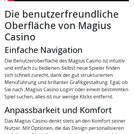
Die benutzerfreundliche
Oberfläche von Magius
Casino
Einfache Navigation
Die Benutzeroberfläche des Magius Casino ist intuitiv
und einfach zu bedienen. Selbst neue Spieler finden
sich schnell zurecht, dank der gut strukturierten
Menüführung und brillanter Grafikgestaltung. Egal, ob
Sie nach ‚Magius Casino Login‘ oder einem bestimmten
Spiel suchen, alles ist nur wenige Klicks entfernt.
Anpassbarkeit und Komfort
Das Magius Casino denkt stets an den Komfort seiner
Nutzer. Mit Optionen, die das Design personalisieren