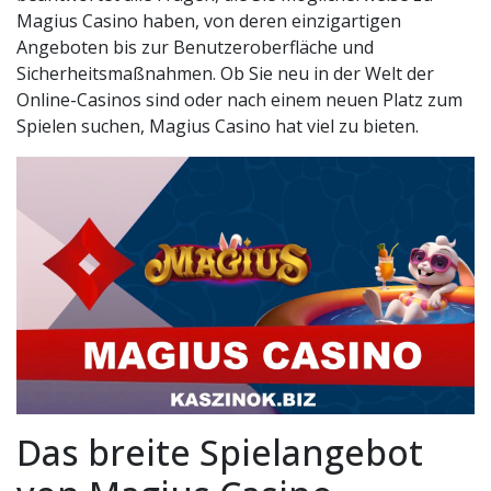
Magius Casino haben, von deren einzigartigen
Angeboten bis zur Benutzeroberfläche und
Sicherheitsmaßnahmen. Ob Sie neu in der Welt der
Online-Casinos sind oder nach einem neuen Platz zum
Spielen suchen, Magius Casino hat viel zu bieten.
Das breite Spielangebot