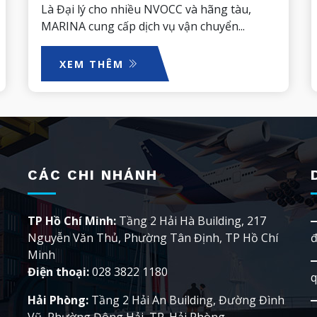
Là Đại lý cho nhiều NVOCC và hãng tàu,
MARINA cung cấp dịch vụ vận chuyển...
XEM THÊM
CÁC CHI NHÁNH
TP Hồ Chí Minh:
Tầng 2 Hải Hà Building, 217
Nguyễn Văn Thủ, Phường Tân Định, TP Hồ Chí
đ
Minh
Điện thoại:
028 3822 1180
q
Hải Phòng:
Tầng 2 Hải An Building, Đường Đình
Vũ, Phường Đông Hải, TP. Hải Phòng