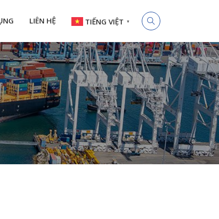
ỤNG
LIÊN HỆ
TIẾNG VIỆT
▼