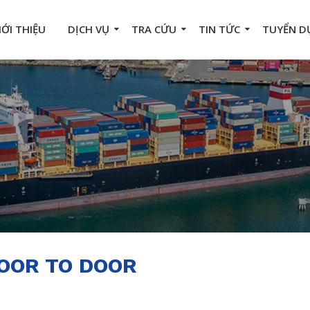
IỚI THIỆU
DỊCH VỤ
TRA CỨU
TIN TỨC
TUYỂN D
OOR TO DOOR