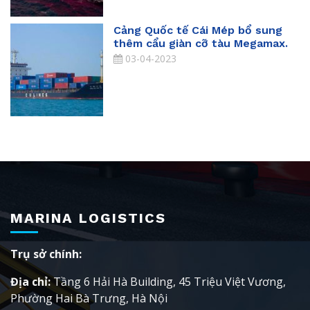
Cảng Quốc tế Cái Mép bổ sung
thêm cẩu giàn cỡ tàu Megamax.
03-04-2023
MARINA LOGISTICS
Trụ sở chính:
Địa chỉ:
Tầng 6 Hải Hà Building, 45 Triệu Việt Vương,
Phường Hai Bà Trưng, Hà Nội