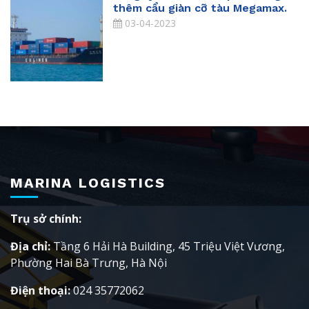
thêm cẩu giàn cỡ tàu Megamax.
03-04-2023
MARINA LOGISTICS
Trụ sở chính:
Địa chỉ:
Tầng 6 Hải Hà Building, 45 Triệu Việt Vương,
Phường Hai Bà Trưng, Hà Nội
Điện thoại:
024 35772062