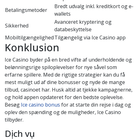
Bredt udvalg inkl. kreditkort og e-
Betalingsmetoder
wallets
Avanceret kryptering og
Sikkerhed
databeskyttelse
Mobiltilgængelighed
Tilgængelig via Ice Casino app
Konklusion
Ice Casino byder på en bred vifte af underholdende og
belønningsrige spiloplevelser for nye såvel som
erfarne spillere. Med de rigtige strategier kan du få
mest muligt ud af dine bonusser og nyde de mange
tilbud, casinoet har. Husk altid at tjekke kampagnerne,
og hold appen opdateret for den bedste oplevelse.
Besøg
Ice casino bonus
for at starte din rejse i dag og
oplev den spænding og de muligheder, Ice Casino
tilbyder.
Dịch vụ