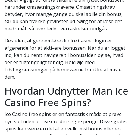
herunder omsætningskravene. Omsætningskrav
betyder, hvor mange gange du skal spille din bonus,
før du kan trække gevinster ud. Sørg for at læse det
med småt, så uventede overraskelser undgås.
Desuden, at gennemføre din Ice Casino login er
afgørende for at aktivere bonussen. Når du er logget
ind, kan du nemt navigere til bonussiden og se, hvad
der er tilgængeligt for dig. Hold øje med
tidsbegrænsninger på bonusserne for ikke at miste
dem.
Hvordan Udnytter Man Ice
Casino Free Spins?
Ice Casino free spins er en fantastisk måde at prøve
nye spil uden at risikere dine egne penge. Disse gratis
spins kan være en del af en velkomstbonus eller en