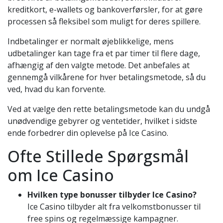
kreditkort, e-wallets og bankoverførsler, for at gøre
processen så fleksibel som muligt for deres spillere.
Indbetalinger er normalt øjeblikkelige, mens
udbetalinger kan tage fra et par timer til flere dage,
afhængig af den valgte metode. Det anbefales at
gennemgå vilkårene for hver betalingsmetode, så du
ved, hvad du kan forvente.
Ved at vælge den rette betalingsmetode kan du undgå
unødvendige gebyrer og ventetider, hvilket i sidste
ende forbedrer din oplevelse på Ice Casino.
Ofte Stillede Spørgsmål
om Ice Casino
Hvilken type bonusser tilbyder Ice Casino?
Ice Casino tilbyder alt fra velkomstbonusser til
free spins og regelmæssige kampagner.