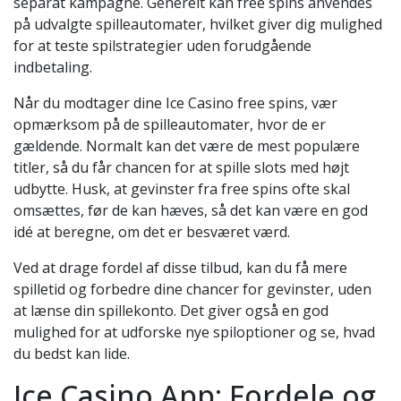
separat kampagne. Generelt kan free spins anvendes
på udvalgte spilleautomater, hvilket giver dig mulighed
for at teste spilstrategier uden forudgående
indbetaling.
Når du modtager dine Ice Casino free spins, vær
opmærksom på de spilleautomater, hvor de er
gældende. Normalt kan det være de mest populære
titler, så du får chancen for at spille slots med højt
udbytte. Husk, at gevinster fra free spins ofte skal
omsættes, før de kan hæves, så det kan være en god
idé at beregne, om det er besværet værd.
Ved at drage fordel af disse tilbud, kan du få mere
spilletid og forbedre dine chancer for gevinster, uden
at lænse din spillekonto. Det giver også en god
mulighed for at udforske nye spiloptioner og se, hvad
du bedst kan lide.
Ice Casino App: Fordele og